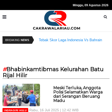
Minggu, 09 Agustus 2026
Kapolda Riau dan Istri Bantu Ringankan
Beban Anggota
R
Tebak Skor Laga Indonesia Vs Bahrain
BREAKING
NEWS
Kembali Dibuka Hari Ini
S
#
Bhabinkamtibmas Kelurahan Batu
Rijal Hilir
Meski Terluka, Anggota
Polisi Selamatkan Warga
dari Serangan Beruang
Madu
Rabu, 16 Juli 2025 | 12:42 WIB
INDRAGIRI HULU