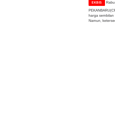
Rabu,
EKBIS
PEKANBARU(CR)-
harga sembilan 
Namun, ketersed