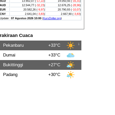
rakiraan Cuaca
Pekanbaru
+33°C
Dumai
+33°C
Bukittinggi
+27°C
Padang
+30°C