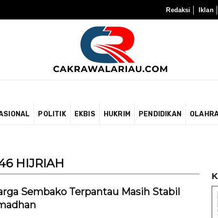
Redaksi
Iklan
ASIONAL
POLITIK
EKBIS
HUKRIM
PENDIDIKAN
OLAHR
6 HIJRIAH
K
Harga Sembako Terpantau Masih Stabil
amadhan