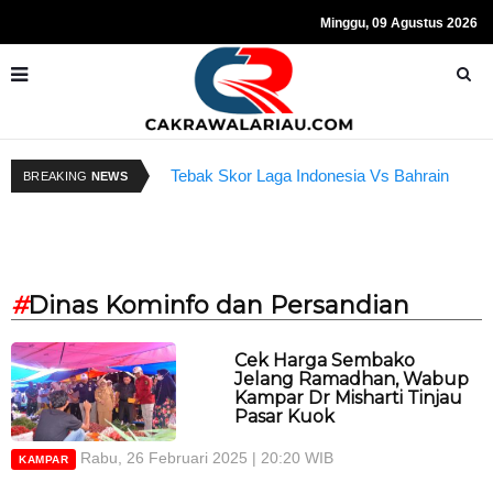
Minggu, 09 Agustus 2026
Kapolda Riau dan Istri Bantu Ringankan
Beban Anggota
R
Tebak Skor Laga Indonesia Vs Bahrain
BREAKING
NEWS
Kembali Dibuka Hari Ini
S
#
Dinas Kominfo dan Persandian
Cek Harga Sembako
Jelang Ramadhan, Wabup
Kampar Dr Misharti Tinjau
Pasar Kuok
Rabu, 26 Februari 2025 | 20:20 WIB
KAMPAR