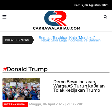
Kamis, 06 Agustus 2026
Resmi Ditahan KPK, Hasto Kristiyanto
K
Tebak Skor Laga Indonesia Vs Bahrain
BREAKING
NEWS
Sempat Teriakkan Kata "Merdeka"
Kembali Dibuka Hari Ini
B
#
Donald Trump
Demo Besar-besaran,
Warga AS Turun ke Jalan
Tolak Kebijakan Trump
Minggu, 06 April 2025 | 21:36 WIB
INTERNASIONAL