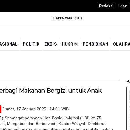
Redaksi
Iklan
ASIONAL
POLITIK
EKBIS
HUKRIM
PENDIDIKAN
OLAHR
K
Berbagi Makanan Bergizi untuk Anak
Jumat, 17 Januari 2025 | 14:01 WIB
Semangat perayaan Hari Bhakti Imigrasi (HBI) ke-75
ni, Mengabdi, dan Berinovasi”, Kantor Wilayah Direktorat
si Riau menunjukkan kepedulian sosial dengan melaksanakan