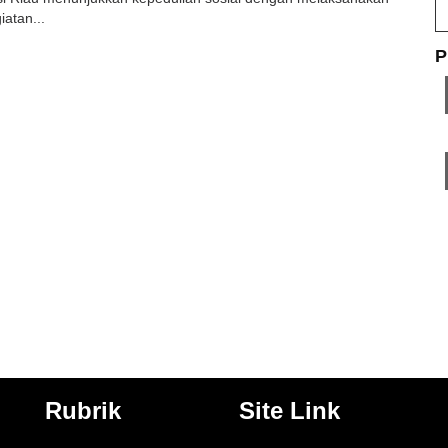
atan...
P
Rubrik
Site Link