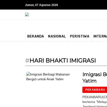
Jumat, 07 Agustus 2026
BERANDA
NASIONAL
PERISTIWA
INTERN
#
HARI BHAKTI IMIGRASI
Imigrasi 
Yatim
PEKANBARU
PEKANBARU(CR)-
bertema “Melaya
Jenderal Imigra