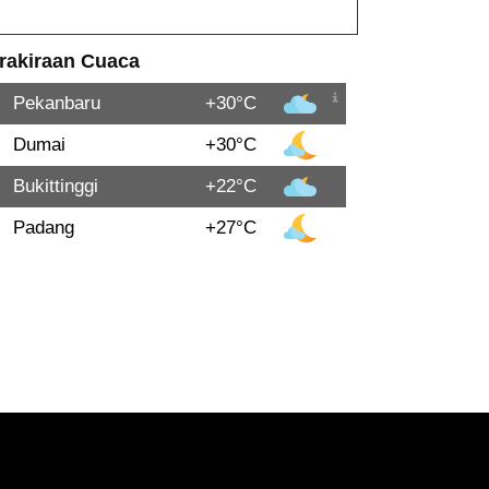
rakiraan Cuaca
Pekanbaru
+30°C
Dumai
+30°C
Bukittinggi
+22°C
Padang
+27°C