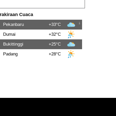
rakiraan Cuaca
Pekanbaru
+33°C
Dumai
+32°C
Bukittinggi
+25°C
Padang
+28°C