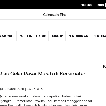
Redaksi
Iklan
ASIONAL
POLITIK
EKBIS
HUKRIM
PENDIDIKAN
OLAHR
K
iau Gelar Pasar Murah di Kecamatan
u, 29 Juni 2025 | 13:28 WIB
-Bantu masyarakat dalam mendapatkan bahan pokok
rjangkau, Pemerintah Provinsi Riau kembali menggelar pasar
tan Bengkalis. Langkah ini disambut antusias oleh warga...