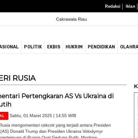
Redaksi
Iklan
ASIONAL
POLITIK
EKBIS
HUKRIM
PENDIDIKAN
OLAHR
RI RUSIA
K
entari Pertengkaran AS Vs Ukraina di
utih
Sabtu, 01 Maret 2025 | 14:55 WIB
AL
ia mengomentari cekcok yang terjadi antara Presiden
 (AS) Donald Trump dan Presiden Ukraina Volodymyr
 pertemuan di Ruang Oval Gedung Putih. Moskow...