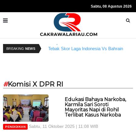
Sabtu, 08 Agustus 2026
Resmi Ditahan KPK, Hasto Kristiyanto
K
BREAKING
NEWS
Tebak Skor Laga Indonesia Vs Bahrain
Sempat Teriakkan Kata "Merdeka"
Kembali Dibuka Hari Ini
B
#
Komisi X DPR RI
Edukasi Bahaya Narkoba,
Karmila Sari Soroti
Mayoritas Napi di Rohil
Terlibat Kasus Narkoba
Sabtu, 11 Oktober 2025 | 11:08 WIB
PENDIDIKAN