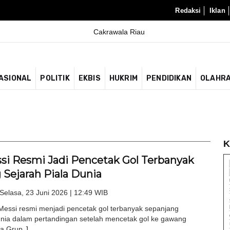
Redaksi
Iklan
ASIONAL
POLITIK
EKBIS
HUKRIM
PENDIDIKAN
OLAHR
K
ssi Resmi Jadi Pencetak Gol Terbanyak
 Sejarah Piala Dunia
Selasa, 23 Juni 2026 | 12:49 WIB
l Messi resmi menjadi pencetak gol terbanyak sepanjang
unia dalam pertandingan setelah mencetak gol ke gawang
a Grup J...