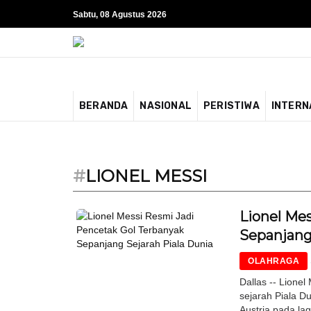
Sabtu, 08 Agustus 2026
BERANDA
NASIONAL
PERISTIWA
INTERN
#
LIONEL MESSI
Lionel Me
Sepanjang
OLAHRAGA
Dallas -- Lione
sejarah Piala D
Austria pada lag