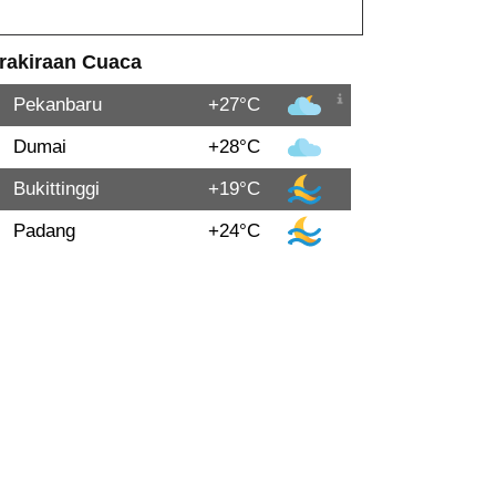
rakiraan Cuaca
Pekanbaru
+27°C
Dumai
+28°C
Bukittinggi
+19°C
Padang
+24°C