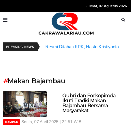
Jumat, 07 Agustus 2026
donesia Vs Bahrain
Resmi Ditahan KPK, Hasto Kristiyanto
K
BREAKING
NEWS
 Ini
Sempat Teriakkan Kata "Merdeka"
B
#
Makan Bajambau
Gubri dan Forkopimda
Ikuti Tradisi Makan
Bajambau Bersama
Masyarakat
Senin, 07 April 2025 | 22:51 WIB
KAMPAR