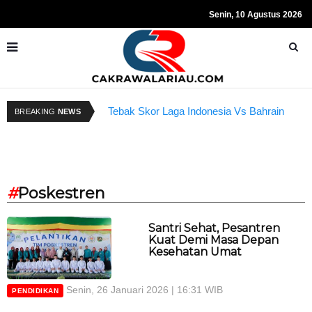
Senin, 10 Agustus 2026
Kapolda Riau dan Istri Bantu Ringankan
Beban Anggota
R
Tebak Skor Laga Indonesia Vs Bahrain
BREAKING
NEWS
Kembali Dibuka Hari Ini
S
#
Poskestren
Santri Sehat, Pesantren
Kuat Demi Masa Depan
Kesehatan Umat
Senin, 26 Januari 2026 | 16:31 WIB
PENDIDIKAN