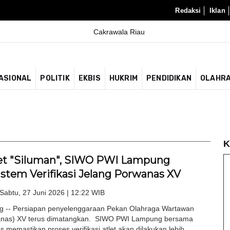
Redaksi
Iklan
ASIONAL
POLITIK
EKBIS
HUKRIM
PENDIDIKAN
OLAHR
K
et "Siluman", SIWO PWI Lampung
istem Verifikasi Jelang Porwanas XV
Sabtu, 27 Juni 2026 | 12:22 WIB
 -- Persiapan penyelenggaraan Pekan Olahraga Wartawan
anas) XV terus dimatangkan. SIWO PWI Lampung bersama
memastikan proses verifikasi atlet akan dilakukan lebih...