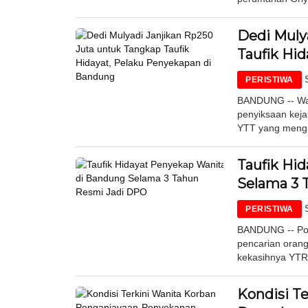
Dedi Muly
Taufik Hi
PERISTIWA
BANDUNG -- War
penyiksaan keja
YTT yang mengh
Taufik Hi
Selama 3 
PERISTIWA
BANDUNG -- Pol
pencarian oran
kekasihnya YTR 
Kondisi T