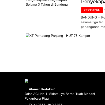
Penyekapa
PERISTIWA
BANDUNG -- Kon
selama tiga tah
penanganan medi
Alamat Redaksi:
Jalan ACL No 1, Sidomulyo Barat, Tuah Madani,
Pekanbaru-Riau
Telp:
0813 1940 6462