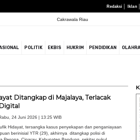
Redaksi
Iklan
ASIONAL
POLITIK
EKBIS
HUKRIM
PENDIDIKAN
OLAHR
K
ayat Ditangkap di Majalaya, Terlacak
Digital
Rabu, 24 Juni 2026 | 13:25 WIB
fik Hidayat, tersangka kasus penyekapan dan penganiayaan
uan berinisial YTR (29), akhirnya ditangkap polisi di
 Pesona, Ciparay, Kabupaten Bandung, sekitar pukul...