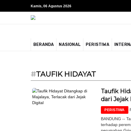
Kamis, 06 Agustus 2026
BERANDA
NASIONAL
PERISTIWA
INTERN
#
TAUFIK HIDAYAT
Taufik Hid
dari Jejak 
PERISTIWA
BANDUNG -- Tau
terhadap peremp
perumahan Griya