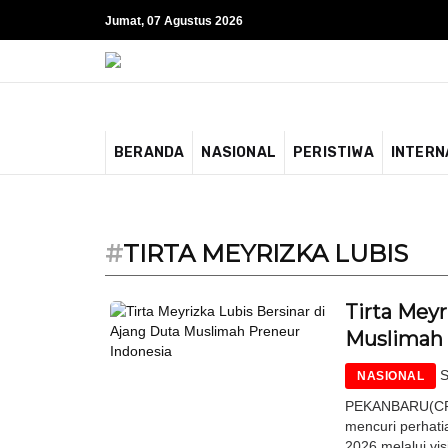
Jumat, 07 Agustus 2026
BERANDA
NASIONAL
PERISTIWA
INTERN
#
TIRTA MEYRIZKA LUBIS
Tirta Meyr
Muslimah 
S
NASIONAL
PEKANBARU(CR)-
mencuri perhati
2026 melalui vi