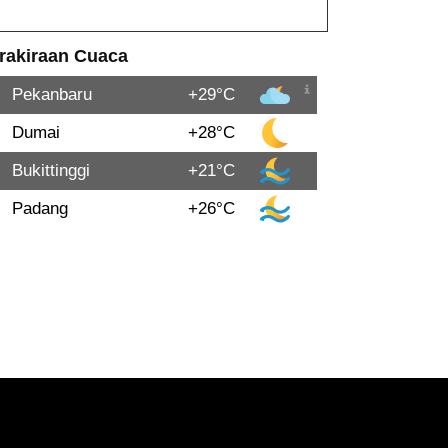
rakiraan Cuaca
Pekanbaru
+29°C
Dumai
+28°C
Bukittinggi
+21°C
Padang
+26°C